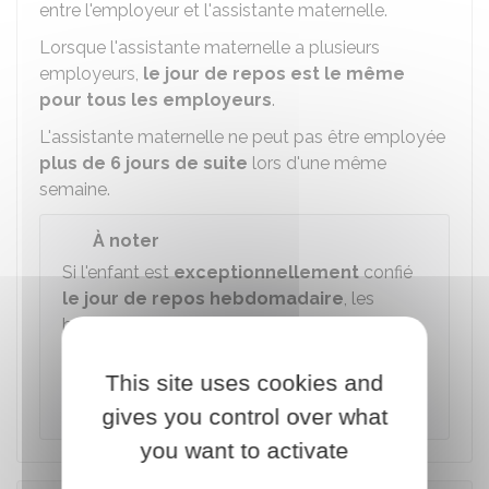
entre l'employeur et l'assistante maternelle.
Lorsque l'assistante maternelle a plusieurs
employeurs,
le jour de repos est le même
pour tous les employeurs
.
L'assistante maternelle ne peut pas être employée
plus de 6 jours de suite
lors d'une même
semaine.
À noter
Si l'enfant est
exceptionnellement
confié
le jour de repos hebdomadaire
, les
heures sont rémunérées au tarif normal
augmenté de
25 %
ou sont récupérées sous
la forme d'un repos payé dont la durée est
This site uses cookies and
augmentée dans les mêmes proportions.
gives you control over what
you want to activate