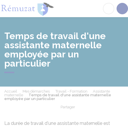
Rémuzat
Acc
Temps de travail d'une
assistante maternelle
employée par un
particulier
Accueil
Mes démarches
Travail - Formation
Assistante
maternelle
Temps de travail d'une assistante maternelle
employée par un particulier
Partager
Partager sur Facebook
Partager sur X - Twit
Partager sur
Par
La durée de travail d'une assistante maternelle est