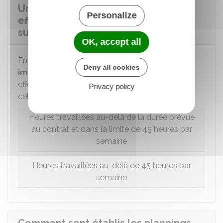
Une assistante maternelle peut-elle
Personalize
effectuer des heures
supplémentaires ?
OK, accept all
En cas de
situations exceptionnelles ou
Deny all cookies
imprévisibles
, des heures peuvent être
effectuées,
d'un commun accord
, au-delà de
Privacy policy
celles prévues par le contrat de travail.
Heures travaillées au-delà de la durée prévue
au contrat et dans la limite de 45 heures par
semaine
Heures travaillées au-delà de 45 heures par
semaine