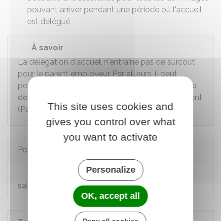
pouvant arriver pendant une période où l'accueil
est délégué
À savoir
La délégation d'accueil n'entraîne pas de surcoût
pour le parent employeur. Par ailleurs, il peut
percevoir le
complément de libre choix du mode
de garde
de la prestation d'accueil du jeune enfant
This site uses cookies and
(Paje) dans les conditions habituelles.
gives you control over what
you want to activate
Pour en savoir plus
Personalize
Site officiel du particulier employeur et du
salarié
OK, accept all