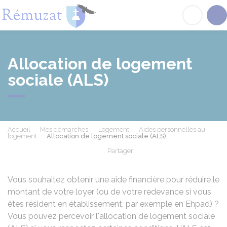
Rémuzat
Acc
Allocation de logement
sociale (ALS)
Accueil
Mes démarches
Logement
Aides personnelles au
logement
Allocation de logement sociale (ALS)
Partager
Partager sur Facebook
Partager sur X - Twit
Partager sur
Par
Vous souhaitez obtenir une aide financière pour réduire le
montant de votre loyer (ou de votre redevance si vous
êtes résident en établissement, par exemple en
Ehpad
) ?
Vous pouvez percevoir l'allocation de logement sociale