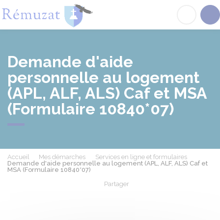
Rémuzat
Acc
Demande d'aide
personnelle au logement
(APL, ALF, ALS) Caf et MSA
(Formulaire 10840*07)
Accueil
Mes démarches
Services en ligne et formulaires
Demande d'aide personnelle au logement (APL, ALF, ALS) Caf et
MSA (Formulaire 10840*07)
Partager
Partager sur Facebook
Partager sur X - Twit
Partager sur
Par