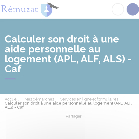
Rémuzat
Acc
Calculer son droit à une
aide personnelle au
logement (APL, ALF, ALS) -
Caf
Accueil
Mes démarches
Services en ligne et formulaires
Calculer son droit à une aide personnelle au logement (APL, ALF,
ALS) - Caf
Partager
Partager sur Facebook
Partager sur X - Twit
Partager sur
Par