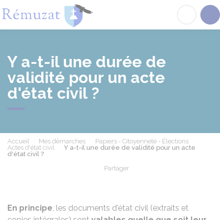
Rémuzat
Acc
Y a-t-il une durée de
validité pour un acte
d'état civil ?
Accueil
Mes démarches
Papiers - Citoyenneté - Élections
Actes d'état civil
Y a-t-il une durée de validité pour un acte
d'état civil ?
Partager
Partager sur Facebook
Partager sur X - Twit
Partager sur
Par
En principe
, les documents d'état civil (extraits et
copies intégrales) sont
valables quelle que soit leur