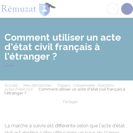
Rémuzat
Acc
Comment utiliser un acte
d'état civil français à
l'étranger ?
Accueil
Mes démarches
Papiers - Citoyenneté - Élections
Actes d'état civil
Comment utiliser un acte d'état civil français à
l'étranger ?
Partager
Partager sur Facebook
Partager sur X - Twit
Partager sur
Par
La marche à suivre est différente selon que l'acte d'état
civil est destiné à être utilisé dans un pays de
l'Union