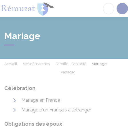
Rémuzat
Acc
Mariage
Accueil
Mes démarches
Famille - Scolarité
Mariage
Partager
Partager sur Facebook
Partager sur X - Twit
Partager sur
Par
Célébration
Mariage en France
Mariage d'un Français à l'étranger
Obligations des époux