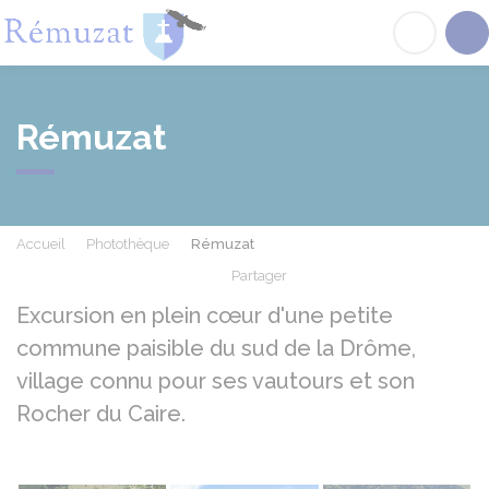
Rémuzat
Acc
Rémuzat
Accueil
Photothèque
Rémuzat
Partager
Partager sur Facebook
Partager sur X - Twit
Partager sur
Par
Excursion en plein cœur d'une petite
commune paisible du sud de la Drôme,
village connu pour ses vautours et son
Rocher du Caire.