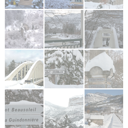
Mairie de Rémuzat
Mairie Rémuzat
Chapelle saint Miche
Chapelle Saint Michel Rémuzat
Pont de L'oule
Pont de L'oule
Pont de l'Oule
Rémuzat Village
Rémuzat Histoire