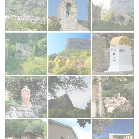
Rémuzat Village
Chapelle Saint Michel
Chapelle Saint Miche
Chapelle St Michel à Rémuzat
Rocher du Caire
Rémuzat
Sainte Vierge du jardin de la cure
Rocher du Caire
Rémuzat Village