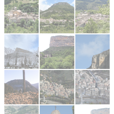
Rémuzat Village
Rémuzat village
Rémuzat, le village
Rocher du Caire
Rocher du Caire
Vautours Rémuzat
Vautour Rocher Du Caire
Rémuzat Village
Rémuzat