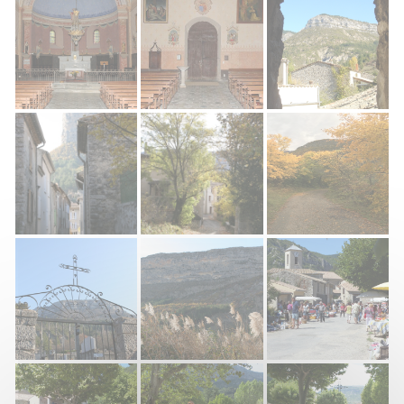
Rémuzat église
Rémuzat église
Rémuzat, le village
Rémuzat la village
Rémuzat village
Chemin Du Terron
Cimetière Rémuzat
Rocher du Caire
Brocante, Rémuzat