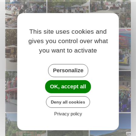
This site uses cookies and
Brocante de Rémuzat
Le marché de Rémuzat
Brocante Rémuzat
gives you control over what
you want to activate
Personalize
Restaurant Du Midi, Rémuzat
Fête votive de Rémuzat
Fête votive Rémuza
OK, accept all
Deny all cookies
Privacy policy
Fête votive Rémuzat
Fête votive Rémuzat
Fête Remuzat