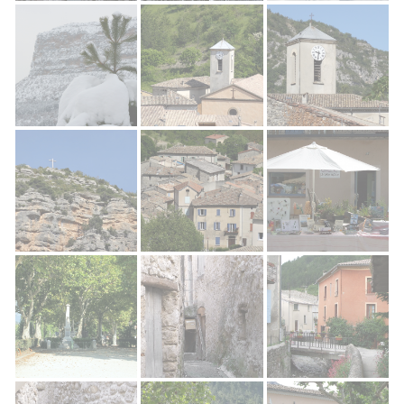
Rémuzat Lotissement
Rocher du Caire
Rémuzat
Rocher du Caire
Rémuzat Village
Rémuzat église
Rocher du Caire
Rémuzat village
Rémuzat Village
Rémuzat Village
Rémuzat Village
Rémuzat Village