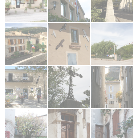
Camping Municipal de Rémuzat
Mairie de Rémuzat
Vautour
Passage Du Rif
Maison des vautours Rémuzat
Camping Municipal
Office de tourisme des baronnies, Rémuzat
Rémuzat village
Rémuzat ruelles