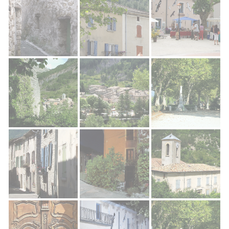
Rémuzat Village
Rémuzat Village
Rémuzat Village
Rémuzat Village
Rémuzat Village
Rémuzat Village
Rémuzat Village
Rémuzat Village
Rémuzat Village