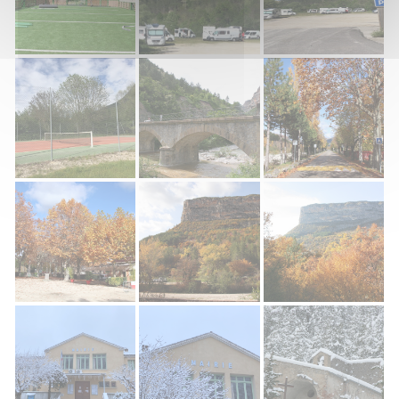
City Stade de Rémuzat
Parking camping-cars de Rémuzat
Parking camping-ca
Terrain de tennis de Rémuzat
Pont de l'eygues Rémuzat
Rémuzat Village
Place du Champ de Mars Rémuzat
Rocher du Caire Rémuzat
Rocher du Caire