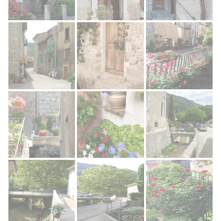
Rémuzat Village
Rémuzat Village
Rémuzat Village
Rémuzat village
Rémuzat Village
Rue De L'église
Rémuzat, le village
Village de Rémuzat
Rémuzat village