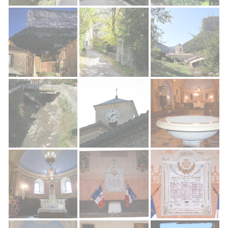
Rémuzat Village
Rémuzat Village
Rue Du Bourg
Rémuzat
Rémuzat Village
Clocher de Rémuzat
Rémuzat Village
Clocher Rémuzat
Église de Rémuzat
Église Rémuzat
Rémuzat Commémoration du 11 nove
Rémuzat Commémora