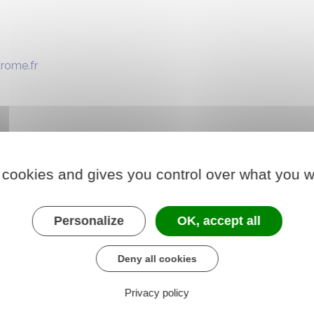
rome.fr
 cookies and gives you control over what you w
Personalize
OK, accept all
ociations-departementales/les-restos-du-coeur-de-
Deny all cookies
Privacy policy