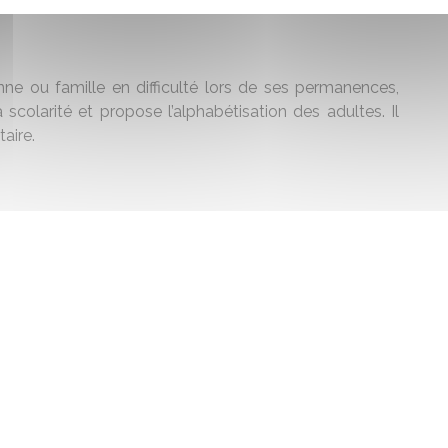
ne ou famille en difficulté lors de ses permanences,
scolarité et propose l’alphabétisation des adultes. Il
aire.