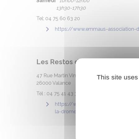
Samedi
10h00-12h00
13h30-17h30
Tel: 04 75 60 63 20
https://www.emmaus-association-d
Les Restos du cœur
47 Rue Martin Vinay
This site uses
26000 Valance
Tél : 04 75 41 43 33
https://www.restosducoeur.org/ass
la-drome/