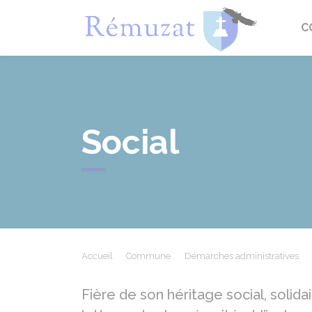
Rémuza
C
Social
Accueil
Commune
Démarches administratives
Fière de son héritage social, solida