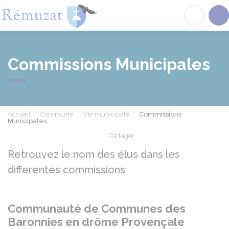
Rémuzat
Acc
Commissions Municipales
Accueil
Commune
Vie municipale
Commissions
Municipales
Partager
Partager sur Facebook
Partager sur X - Twit
Partager sur
Par
Retrouvez le nom des élus dans les
differentes commissions
Communauté de Communes des
Baronnies en drôme Provençale