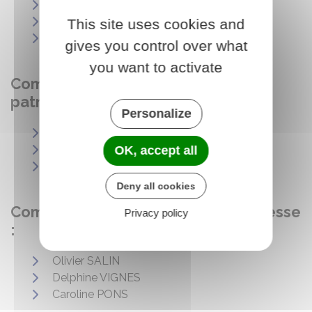
Jean-Jacques DREVET
Chantal AUBERY
This site uses cookies and
Delphine VIGNES
gives you control over what
you want to activate
Commission Tourisme, Culture,
patrimoine : (Festivités liaison OT)
Personalize
Chantal AUBERY
Eric BOLLARD
OK, accept all
Delphine VIGNES
Deny all cookies
Commission Actions Sociales, Jeunesse
Privacy policy
:
Olivier SALIN
Delphine VIGNES
Caroline PONS