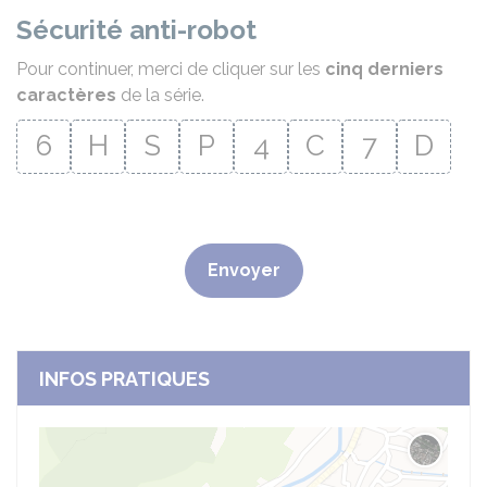
Sécurité anti-robot
Pour continuer, merci de cliquer sur les
cinq derniers
caractères
de la série.
6
H
S
P
4
C
7
D
Envoyer
INFOS PRATIQUES
Changer 