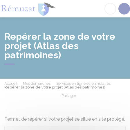
Rémuzat
Acc
Repérer la zone de votre
projet (Atlas des
patrimoines)
Accueil
Mes démarches
Services en ligne et formulaires
Repérer la zone de votre projet (Atlas des patrimoines)
Partager
Partager sur Facebook
Partager sur X - Twit
Partager sur
Par
Permet de repérer si votre projet se situe en site protégé.