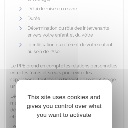
Délai de mise en œuvre
Durée
Détermination du rôle des intervenants
envers votre enfant et du vôtre
Identification du référent de votre enfant
au sein de l'Ase.
Le PPE prend en compte les relations personnelles
entre les frères et sœurs pour éviter les
séparations. Toutefois, si l'intérêt de l'enfant l'exige,
une autre solution sera envisagée.
L'élaboration du PPE comprend une évaluation
This site uses cookies and
médicale et psychologique de votre enfant pour
gives you control over what
déterminer ses besoins de soins. Ceux-ci doivent
you want to activate
être intégrés au document.
Le PPE vous est remis, ainsi qu'à votre enfant.