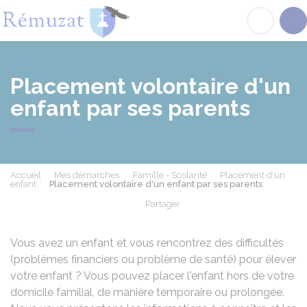
Rémuzat
Acc
Placement volontaire d'un
enfant par ses parents
Accueil
Mes démarches
Famille - Scolarité
Placement d'un
enfant
Placement volontaire d'un enfant par ses parents
Partager
Partager sur Facebook
Partager sur X - Twit
Partager sur
Par
Vous avez un enfant et vous rencontrez des difficultés
(problèmes financiers ou problème de santé) pour élever
votre enfant ? Vous pouvez placer l'enfant hors de votre
domicile familial, de manière temporaire ou prolongée.