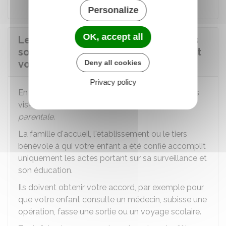
Personalize
OK, accept all
Les droits et obligations des parents
sont-ils transférés lors du placement
volontaire d'un enfant ?
Deny all cookies
Privacy policy
En principe, vous conservez vos droits et devoirs
vis-à-vis de votre enfant. On parle
d'autorité
parentale
.
La famille d'accueil, l'établissement ou le tiers
bénévole à qui votre enfant a été confié accomplit
uniquement les actes portant sur sa surveillance et
son éducation.
Ils doivent obtenir votre accord, par exemple pour
que votre enfant consulte un médecin, subisse une
opération, fasse une sortie ou un voyage scolaire.