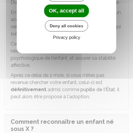
Durant cette période, l'enfant n'est pas adoptable.
OK, accept all
En revanche, si vous revenez sur votre décision, un
accompagnement vous est proposé par les
Deny all cookies
services du département pendant les 3 années qui
suivent la restitution de votre enfant.
Privacy policy
Ce suivi a pour but de rétablir les relations
nécessaires au développement physique et
psychologique de l'enfant, et assurer sa stabilité
affective.
Après ce délai de 2 mois, si vous n'êtes pas
revenue chercher votre enfant, celui-ci est
définitivement
admis comme
pupille de l'État
. Il
peut alors être proposé à l'adoption.
Comment reconnaître un enfant né
sous X ?