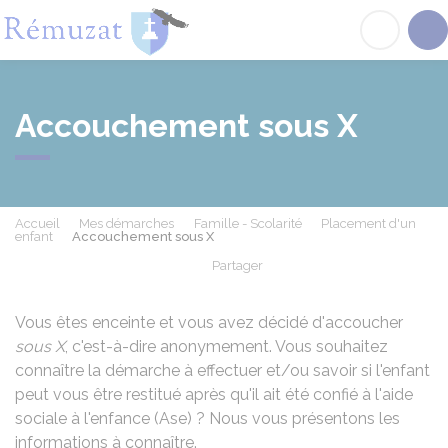
Rémuzat
Acc
Accouchement sous X
Accueil
Mes démarches
Famille - Scolarité
Placement d'un
enfant
Accouchement sous X
Partager
Partager sur Facebook
Partager sur X - Twit
Partager sur
Par
Vous êtes enceinte et vous avez décidé d'accoucher
sous X
, c'est-à-dire anonymement. Vous souhaitez
connaître la démarche à effectuer et/ou savoir si l'enfant
peut vous être restitué après qu'il ait été confié à l'aide
sociale à l'enfance (Ase) ? Nous vous présentons les
informations à connaître.