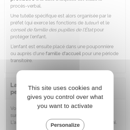
procès-verbal.
Une tutelle spécifique est alors organisée par le
préfet (qui exerce les fonctions de
tuteur
) et le
conseil de famille des pupilles de l'État
pour
protéger l'enfant.
L'enfant est ensuite placé dans une pouponnière
ou auprès d'une
famille d'accueil
pour une période
transitoire.
La femme qui a accouché sous X
This site uses cookies and
peut-elle revenir sur sa décision ?
gives you control over what
you want to activate
Vous disposez d'un délai de
2 mois
pour revenir
sur votre décision et
reconnaître votre enfant
.
L'abandon reste donc provisoire pendant ce délai.
Personalize