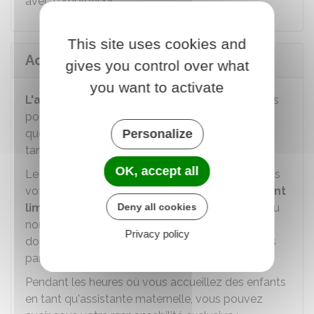
avec l'employeur.
This site uses cookies and
Accueillir des enfants
gives you control over what
you want to activate
L'agrément fixe le nombre
d'enfants que vous
pouvez accueillir. Le nombre
maximal
d'enfants
que vous pouvez accueillir en même temps en
Personalize
tant qu'assistante maternelle est de
4
.
OK, accept all
Le nombre d'enfants que vous pouvez avoir sous
votre
responsabilité exclusive est également
limité
. La responsabilité exclusive correspond au
Deny all cookies
nombre d'enfants présents à votre domicile et
Privacy policy
dont vous assurez la surveillance (petits-enfants
par exemple).
Pendant les heures où vous accueillez des enfants
en tant qu'assistante maternelle, vous pouvez