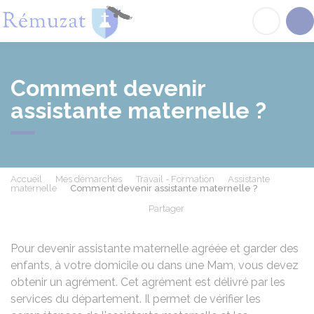
Rémuzat
Acc
Comment devenir
assistante maternelle ?
Accueil
Mes démarches
Travail - Formation
Assistante
maternelle
Comment devenir assistante maternelle ?
Partager
Partager sur Facebook
Partager sur X - Twit
Partager sur
Par
Pour devenir assistante maternelle agréée et garder des
enfants, à votre domicile ou dans une
Mam
, vous devez
obtenir un agrément. Cet agrément est délivré par les
services du département. Il permet de vérifier les