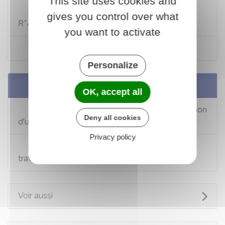
This site uses cookies and
Code de l'urbanisme : articles R421-9 à
gives you control over what
R*421-12
you want to activate
Code de l'urbanisme : article R*431-2
Personalize
Services en ligne et formulaires
OK, accept all
Assistance pour votre demande d'autorisation
Deny all cookies
d'urbanisme
Privacy policy
Déclaration préalable constructions et
travaux non soumis à permis de construire
Voir aussi