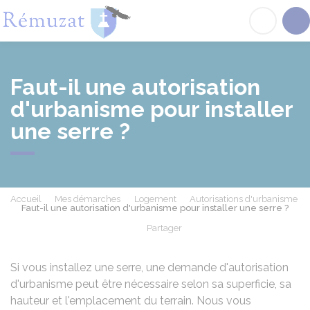
Rémuzat
Acc
Faut-il une autorisation
d'urbanisme pour installer
une serre ?
Accueil
Mes démarches
Logement
Autorisations d'urbanisme
Faut-il une autorisation d'urbanisme pour installer une serre ?
Partager
Partager sur Facebook
Partager sur X - Twit
Partager sur
Par
Si vous installez une serre, une demande d'autorisation
d'urbanisme peut être nécessaire selon sa superficie, sa
hauteur et l'emplacement du terrain. Nous vous