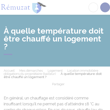
Rémuzat
Acc
À quelle température doit
être chauffé un logement
?
Accueil
Mes démarches
Logement
Location immobilière :
obligations du propriétaire (bailleur)
À quelle température doit
être chauffé un logement ?
Partager
Partager sur Facebook
Partager sur X - Twit
Partager sur
Par
En général, un chauffage est considéré comme
insuffisant lorsqu'il ne permet pas d'atteindre 18 °C au
centre de chaque pièce. En cas de sous-chauffe (ou de