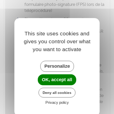
formulaire photo-signature (FPS) lors de la
téléprocédure)
Si vous êtes né en 1988 ou après,
attestation de suivi de la formation
pratique du BSR, accompagnée de l'ASSR
This site uses cookies and
1 ou de l'ASSR 2 ou de l'ASR
gives you control over what
Si nécessaire, avis médical (formulaire
you want to activate
cerfa n°14880
).
Documents relatifs à la journée défense
Personalize
et citoyenneté (JDC)
si vous êtes français,
âgé de 17 ans révolus à 25 ans non
OK, accept all
révolus : certificat individuel de
participation (CIP) à la JDC, ou attestation
Deny all cookies
individuelle d'exemption, ou attestation de
situation administrative délivrée en cas de
Privacy policy
détérioration, de perte ou de vol, ou
attestation provisoire de situation, y