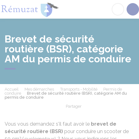
Rémuzat
Acc
Brevet de sécurité
routière (BSR), catégorie
AM du permis de conduire
Accueil
Mes démarches
Transports - Mobilité
Permis de
conduire
Brevet de sécurité routière (BSR), catégorie AM du
permis de conduire
Partager
Partager sur Facebook
Partager sur X - Twit
Partager sur
Par
Vous vous demandez s'il faut avoir le
brevet de
sécurité routière (BSR)
pour conduire un scooter de
3
50 cm
(
cyclomoteur)
? Nous vous indiquons les