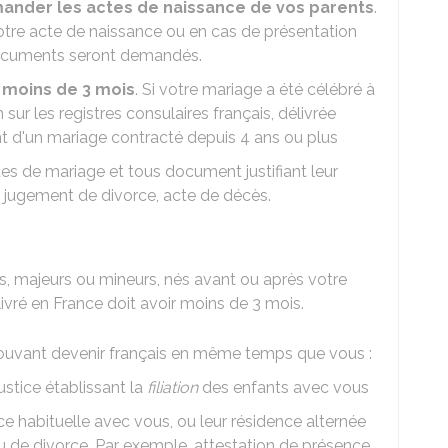
ander les actes de naissance de vos parents
.
votre acte de naissance ou en cas de présentation
s documents seront demandés.
e
moins de 3 mois
. Si votre mariage a été célébré à
n sur les registres consulaires français, délivrée
nt d'un mariage contracté depuis 4 ans ou plus
es de mariage et tous document justifiant leur
u jugement de divorce, acte de décès.
, majeurs ou mineurs, nés avant ou après votre
ivré en France doit avoir moins de 3 mois.
uvant devenir français en même temps que vous :
justice établissant la
filiation
des enfants avec vous
 habituelle avec vous, ou leur résidence alternée
 de divorce. Par exemple, attestation de présence