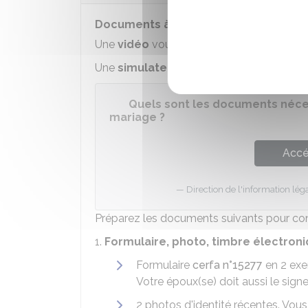
Documents à fournir
Une
vidéo
vous indique les documents à fo
Une
simulateur
vous indique la liste per
Quels sont les documents néces
mariage ?
Accé
Direction de l'information léga
Préparez les documents suivants pour cons
1.
Formulaire, photo, timbre électroni
Formulaire
cerfa n°15277
en 2 exem
Votre époux(se) doit aussi le signe
2 photos d'identité récentes. Vous