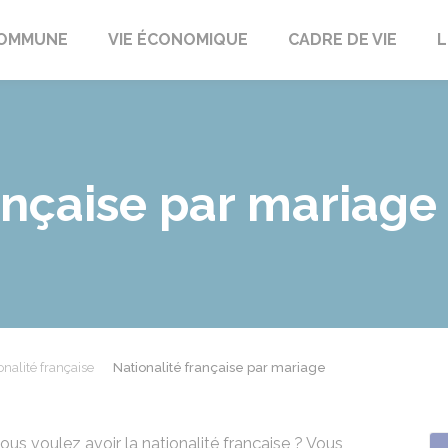
t
OMMUNE
VIE ÉCONOMIQUE
CADRE DE VIE
L
ançaise par mariage
onalité française
Nationalité française par mariage
ous voulez avoir la nationalité française ? Vous