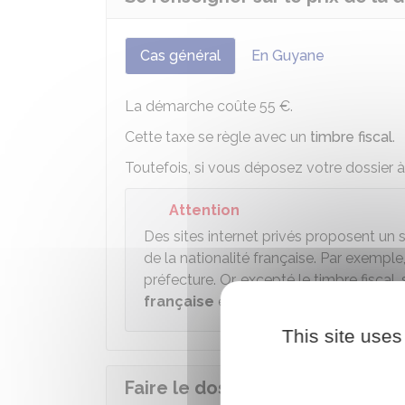
Cas général
En Guyane
La démarche coûte
55 €
.
Cette taxe se règle avec un
timbre fiscal
.
Toutefois, si vous déposez votre dossier à 
Attention
Des sites internet privés proposent un 
de la nationalité française. Par exempl
préfecture. Or, excepté le timbre fiscal
française
est une
démarche gratuit
This site uses
Faire le dossier de déclaration 