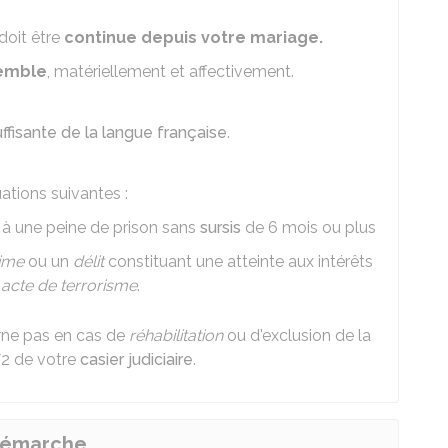
doit être
continue depuis votre mariage.
semble
, matériellement et affectivement.
ffisante de la langue française
.
ations suivantes :
 à une peine de prison sans
sursis
de 6 mois ou plus
ime
ou un
délit
constituant une atteinte aux intérêts
n
acte de terrorisme
.
erne pas en cas de
réhabilitation
ou d'exclusion de la
°2 de votre
casier judiciaire
.
 démarche