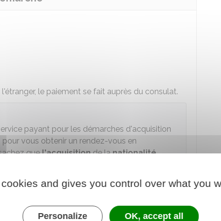
l'étranger, le paiement se fait auprès du consulat.
service payant pour les démarches d'acquisition
e, pour vous obtenir un rendez-vous en
, sachez que
l'acquisition
de la
nationalité
e
.
 cookies and gives you control over what you w
de nationalité française
Personalize
OK, accept all