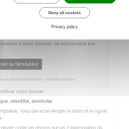
Deny all cookies
urnir :
Privacy policy
sonnalisée des documents à fournir :
saires à mon dossier de nationalité par
der au Simulateur
le et administrative (Dila) - Premier ministre
tituer votre dossier :
que, identité, domicile
plaires. Vous devez le remplir, le dater et le signer.
r.
 devez coller les photos sur les 2 exemplaires du