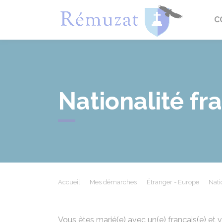
Rémuza
C
Nationalité fr
Accueil
Mes démarches
Étranger - Europe
Nati
Vous êtes marié(e) avec un(e) français(e) et v