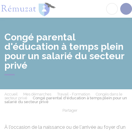
Rémuzat
Acc
Congé parental
d'éducation à temps plein
pour un salarié du secteur
privé
Accueil
Mes démarches
Travail - Formation
Congés dans le
secteur privé
Congé parental d'éducation à temps plein pour un
salarié du secteur privé
Partager
Partager sur Facebook
Partager sur X - Twit
Partager sur
Par
À l'occasion de la naissance ou de l'arrivée au foyer d'un