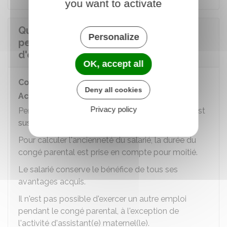
you want to activate
Quelle est la situation du salarié
Personalize
pendant le congé parental
d'éducation à temps plein ?
OK, accept all
Conséquences sur le contrat de travail
Deny all cookies
Activité professionnelle pendant le congé
Privacy policy
Pendant la durée du congé parental, le contrat est
suspendu
.
Pour calculer l'ancienneté du salarié, la durée du
congé parental est prise en compte pour moitié.
Le salarié conserve le bénéfice de tous ses
avantages acquis.
Il n'est pas possible d'exercer un autre emploi
pendant le congé parental, à l'exception de
l'activité d'assistant(e) maternel(le).