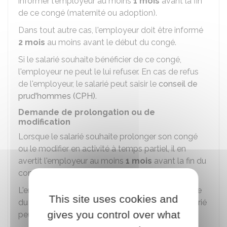
informer l'employeur au moins
1 mois
avant la fin
de ce congé (maternité ou adoption).
Dans tout autre cas, l'employeur doit être informé
2 mois
au moins avant le début du congé.
Si le salarié souhaite bénéficier de ce congé,
l'employeur ne peut le lui refuser. En cas de refus
de l'employeur, le salarié peut saisir le
conseil de
prud'hommes (CPH)
.
Demande de prolongation ou de
modification
Lorsque le salarié souhaite prolonger son congé
ou le modifier en activité à temps partiel, il en
avertit l'employeur au moins
1 mois
avant la fin du
congé initial.
L'employeur ne peut pas s'opposer à la demande
This site uses cookies and
du salarié. En cas de refus de l'employeur, le salarié
gives you control over what
peut saisir le
conseil de prud'hommes (CPH)
.