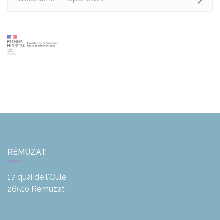
RÉMUZAT
17 quai de l'Oule
26510
Rémuzat