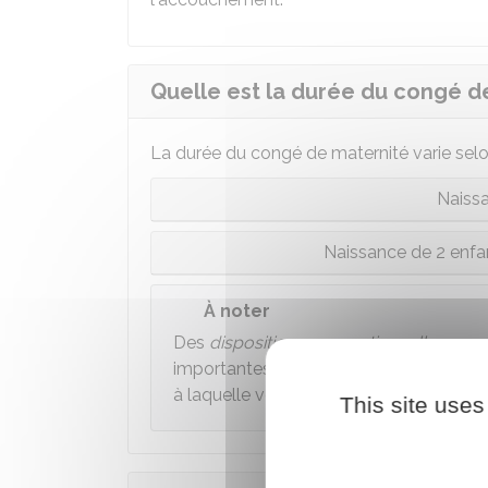
Quelle est la durée du congé d
La durée du congé de maternité varie selo
Naissa
Naissance de 2 enfant
À noter
Des
dispositions conventionnelles
peuve
importantes. Un
simulateur
permet de c
à laquelle votre entreprise est rattachée
This site uses