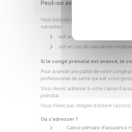
Peut-on avancer le début du co
Vous pouvez demander à avancer le début
suivantes :
e
soit en cas de naissance d'un 3
en
soit en cas de naissances multiple
Si le congé prénatal est avancé, le 
Pour avancer une partie de votre congé pr
professionnel de santé qui suit votre gros
Vous devez adresser à votre caisse d'as
prénatal.
Vous n'êtes pas obligée d'obtenir l'accord
Où s'adresser ?
Caisse primaire d'assurance 