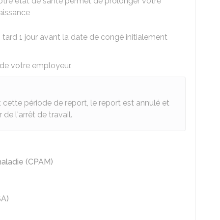
votre état de santé permet de prolonger votre
naissance
tard 1 jour avant la date de congé initialement
 de votre employeur.
 cette période de report, le report est annulé et
 de l'arrêt de travail.
maladie (CPAM)
SA)