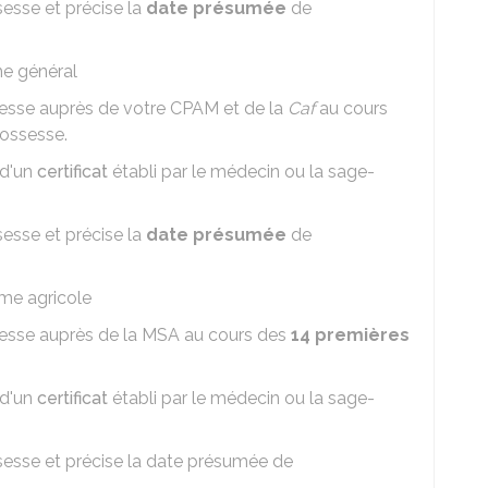
sesse et précise la
date présumée
de
me général
sesse auprès de votre
CPAM
et de la
Caf
au cours
ossesse.
 d'un
certificat
établi par le médecin ou la sage-
sesse et précise la
date présumée
de
me agricole
sesse auprès de la
MSA
au cours des
14 premières
 d'un
certificat
établi par le médecin ou la sage-
ssesse et précise la date présumée de