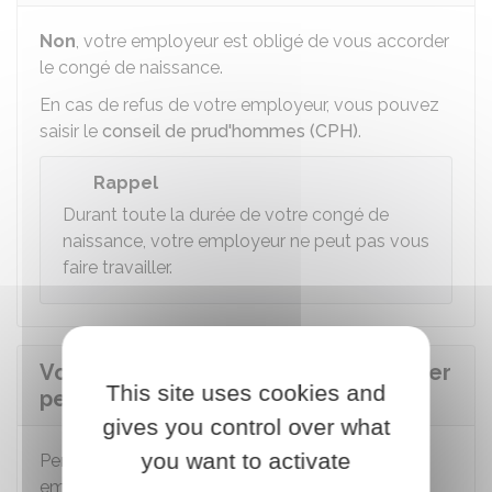
Non
, votre employeur est obligé de vous accorder
le congé de naissance.
En cas de refus de votre employeur, vous pouvez
saisir le
conseil de prud'hommes (CPH)
.
Rappel
Durant toute la durée de votre congé de
naissance, votre employeur ne peut pas vous
faire travailler.
Votre employeur peut-il vous licencier
This site uses cookies and
pendant votre congé de naissance ?
gives you control over what
you want to activate
Pendant votre congé de naissance, votre
employeur ne peut pas vous licencier.