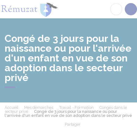
Rémuzat
Acc
Congé de 3 jours pour la
naissance ou pour l'arrivée
d'un enfant en vue de son
adoption dans le secteur
privé
Accueil
Mes démarches
Travail - Formation
Congés dans le
secteur privé
Congé de 3 jours pour la naissance ou pour
l'arrivée d'un enfant en vue de son adoption dans le secteur privé
Partager
Partager sur Facebook
Partager sur X - Twit
Partager sur
Par