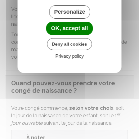
Votre employeur ne peut pas non plus vous
Personalize
licencier durant les
10 semaines
suivant la
naissance de votre enfant.
OK, accept all
Toutefois, votre employeur peut rompre votre
contrat en cas de faute grave ou d'impossibilité de
Deny all cookies
maintenir votre contrat pour un motif autre que
Privacy policy
votre congé de naissance.
Quand pouvez-vous prendre votre
congé de naissance ?
Votre congé commence,
selon votre choix
, soit
er
le jour de la naissance de votre enfant, soit le 1
jour ouvrable
suivant le jour de la naissance.
À noter