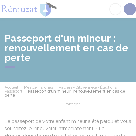
Rémuzat
Acc
Passeport d'un mineur :
renouvellement en cas de
perte
Accueil
Mes démarches
Papiers - Citoyenneté - Élections
Passeport
Passeport d'un mineur : renouvellement en cas de
perte
Partager
Partager sur Facebook
Partager sur X - Twit
Partager sur
Par
Le passeport de votre enfant mineur a été perdu et vous
souhaitez le renouveler immédiatement ? La
déclaration de perte
se fait en même temps que le