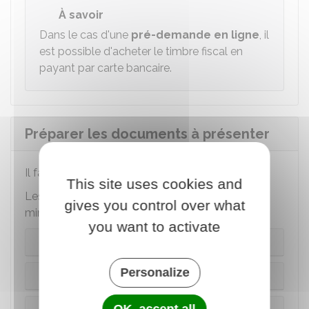
À savoir
Dans le cas d'une
pré-demande en ligne
, il
est possible d'acheter le timbre fiscal en
payant par carte bancaire.
Préparer les documents à présenter
Il faut présenter les
documents
originaux
.
This site uses cookies and
Les documents à fournir varient selon que le
gives you control over what
mineur a déjà une carte d'identité ou non :
you want to activate
Le mineur a une carte d’identité valide
Personalize
Le mineur a une carte d’identité périmée
OK, accept all