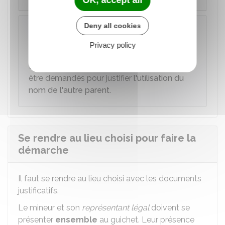
Le mineur n’a pas de carte d’identité
Deny all cookies
À savoir
Si le mineur souhaite utiliser un nom d'usage
Privacy policy
(double-nom) qui ne figure pas encore sur un
titre d'identité, d'autres documents peuvent
être demandés pour justifier
l'utilisation du
nom de l'autre parent
.
Se rendre au lieu choisi pour faire la
démarche
Il faut se rendre au lieu choisi avec les documents
justificatifs.
Le mineur et son
représentant légal
doivent se
présenter
ensemble
au guichet. Leur présence