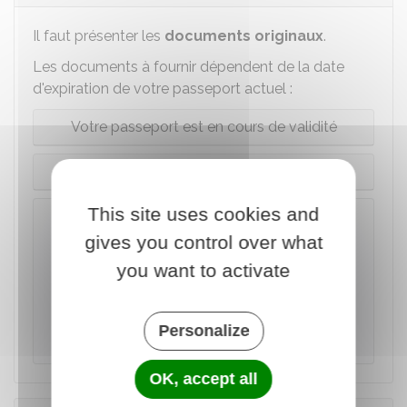
Il faut présenter les
documents
originaux
.
Les documents à fournir dépendent de la date
d'expiration de votre passeport actuel :
Votre passeport est en cours de validité
Votre passeport est périmé
This site uses cookies and
À savoir
gives you control over what
Pour utiliser un nom d'usage qui ne figure pas
encore sur un titre d'identité, d'autres
you want to activate
documents doivent être fournis selon la
nature de ce 2e nom :
nom de l'époux(se)
ou
Personalize
nom de l'autre parent
.
OK, accept all