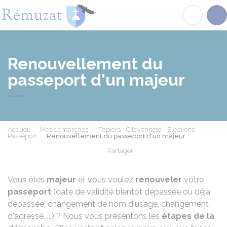
Rémuzat
Acc
Renouvellement du
passeport d'un majeur
Accueil
Mes démarches
Papiers - Citoyenneté - Élections
Passeport
Renouvellement du passeport d'un majeur
Partager
Partager sur Facebook
Partager sur X - Twit
Partager sur
Par
Vous êtes
majeur
et vous voulez
renouveler
votre
passeport
(date de validité bientôt dépassée ou déjà
dépassée, changement de nom d'usage, changement
d'adresse, ...) ? Nous vous présentons les
étapes de la