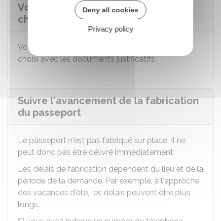
Vous rendre au lieu que vous avez
Deny all cookies
choisi pour faire la demande
Privacy policy
Vous devez vous rendre au lieu que vous avez
choisi avec les documents justificatifs.
Suivre l'avancement de la fabrication
du passeport
Le passeport n'est pas fabriqué sur place. Il ne
peut donc pas être délivré immédiatement.
Les délais de fabrication dépendent du lieu et de la
période de la demande. Par exemple, à l'approche
des vacances d'été, les délais peuvent être plus
longs.