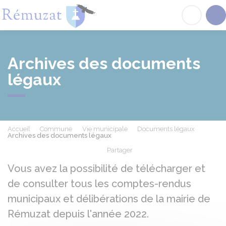
Rémuzat
Acc
Archives des documents
légaux
Accueil
Commune
Vie municipale
Documents légaux
Archives des documents légaux
Partager
Partager sur Facebook
Partager sur X - Twit
Partager sur
Par
Vous avez la possibilité de télécharger et
de consulter tous les comptes-rendus
municipaux et délibérations de la mairie de
Rémuzat depuis l'année 2022.