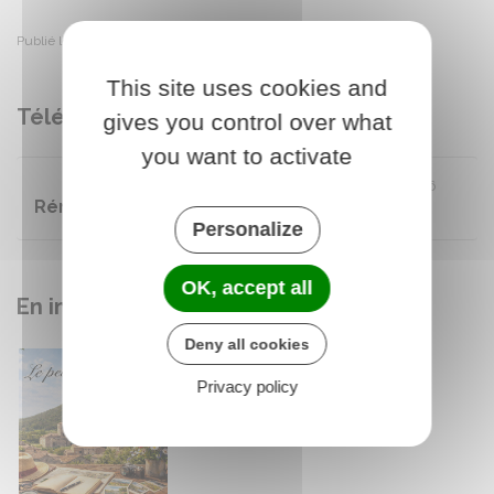
Publié le mercredi 21 janvier 2026
This site uses cookies and
Télécharger
gives you control over what
you want to activate
Janvier 2026/Le petit
PDF 1.6
Rémuzatien
Mo
Personalize
OK, accept all
En images
Deny all cookies
Privacy policy