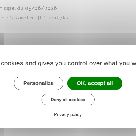
unicipal du 05/06/2026
8 par Caroline Pons | PDF 401.87 ko
12/05/2026
nicipal du 12/05/2026
 cookies and gives you control over what you w
0 par Caroline Pons | PDF 553.09 ko
Personalize
OK, accept all
Deny all cookies
ibérations Du 05/06/2026
unicipal du 05/06/2026
Privacy policy
09 par Caroline Pons | PDF 169.26 ko