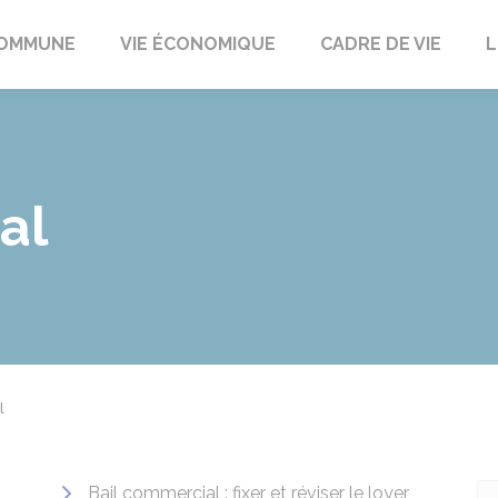
t
OMMUNE
VIE ÉCONOMIQUE
CADRE DE VIE
L
al
l
Bail commercial : fixer et réviser le loyer