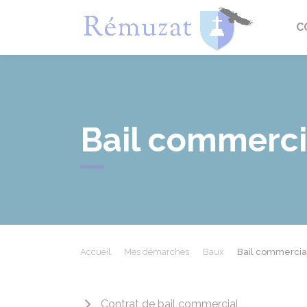
Rémuza
C
Bail commerci
Accueil
Mes démarches
Baux
Bail commercia
Contrat de bail commercial