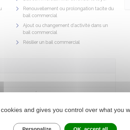
u
Renouvellement ou prolongation tacite du
bail commercial
Ajout ou changement d'activité dans un
bail commercial
Résilier un bail commercial
proposées par l'État
d'énergie
 cookies and gives you control over what you w
Personalize
OK, accept all