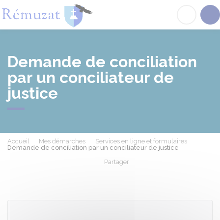
Rémuzat
Acc
Demande de conciliation
par un conciliateur de
justice
Accueil
Mes démarches
Services en ligne et formulaires
Demande de conciliation par un conciliateur de justice
Partager
Partager sur Facebook
Partager sur X - Twit
Partager sur
Par