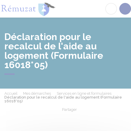
Rémuzat
Acc
Déclaration pour le
recalcul de l'aide au
logement (Formulaire
16018*05)
Accueil
Mes démarches
Services en ligne et formulaires
Déclaration pour le recalcul de l'aide au logement (Formulaire
16018*05)
Partager
Partager sur Facebook
Partager sur X - Twit
Partager sur
Par