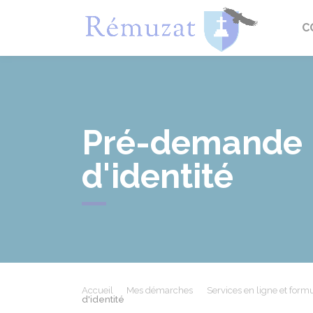
Rémuza
C
Pré-demande p
d'identité
Accueil
Mes démarches
Services en ligne et formu
d'identité