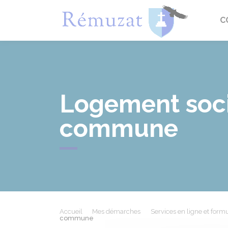
Rémuza
C
Logement socia
commune
Accueil
Mes démarches
Services en ligne et formu
commune