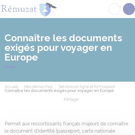
Rémuzat
Acc
Connaître les documents
exigés pour voyager en
Europe
Accueil
Mes démarches
Services en ligne et formulaires
Connaître les documents exigés pour voyager en Europe
Partager
Partager sur Facebook
Partager sur X - Twit
Partager sur
Par
Permet aux ressortissants français majeurs de connaître
le document d'identité (passeport, carte nationale