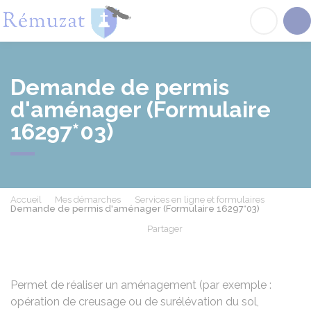
Rémuzat
Acc
Demande de permis
d'aménager (Formulaire
16297*03)
Accueil
Mes démarches
Services en ligne et formulaires
Demande de permis d'aménager (Formulaire 16297*03)
Partager
Partager sur Facebook
Partager sur X - Twit
Partager sur
Par
Permet de réaliser un aménagement (par exemple :
opération de creusage ou de surélévation du sol,