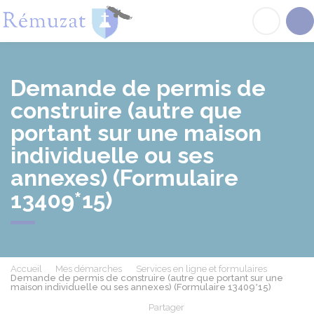
Rémuzat
Acc
Demande de permis de
construire (autre que
portant sur une maison
individuelle ou ses
annexes) (Formulaire
13409*15)
Accueil
Mes démarches
Services en ligne et formulaires
Demande de permis de construire (autre que portant sur une
maison individuelle ou ses annexes) (Formulaire 13409*15)
Partager