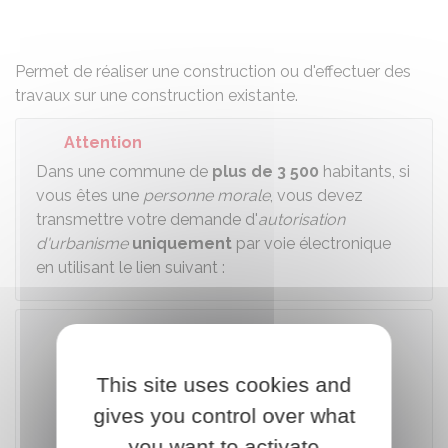
Partager sur Facebook
Partager sur X - Twit
Partager sur
Par
Permet de réaliser une construction ou d'effectuer des
travaux sur une construction existante.
Attention
Dans une commune de
plus de 3 500
habitants, si
vous êtes une
personne morale
, vous devez
transmettre votre demande d'
autorisation
d'urbanisme
uniquement
par voie électronique
en utilisant le lien suivant :
Télécharger le formulaire
This site uses cookies and
gives you control over what
Ministère chargé de l'urbanisme
you want to activate