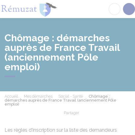
Rémuzat
Acc
Chômage : démarches
auprès de France Travail
(anciennement Pôle
emploi)
Accueil
Mes démarches
Social - Santé
Chômage :
démarches auprès de France Travail (anciennement Pôle
emploi)
Partager
Partager sur Facebook
Partager sur X - Twit
Partager sur
Par
Les règles d'inscription sur la liste des demandeurs