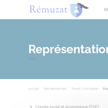
Rémuza
C
Représentation
Accueil
Mes démarches
Travail - Formation
Rep
Comité social et économique (CSE)