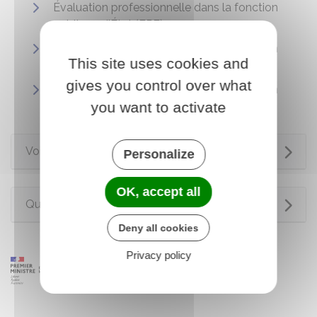
Évaluation professionnelle dans la fonction
publique d'État (FPE)
Évaluation professionnelle dans la fonction
This site uses cookies and
publique territoriale (FPT)
gives you control over what
Évaluation professionnelle dans la fonction
you want to activate
publique hospitalière (FPH)
Voir aussi
Personalize
OK, accept all
Questions ? Réponses !
Deny all cookies
Privacy policy