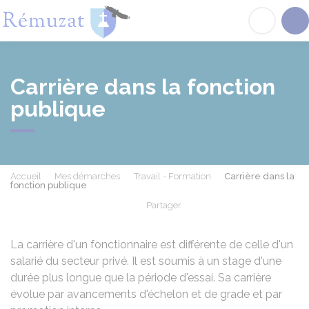
Rémuzat
Acc
Carrière dans la fonction
publique
Accueil
Mes démarches
Travail - Formation
Carrière dans la
fonction publique
Partager
Partager sur Facebook
Partager sur X - Twit
Partager sur
Par
La carrière d'un fonctionnaire est différente de celle d'un
salarié du secteur privé. Il est soumis à un stage d'une
durée plus longue que la période d'essai. Sa carrière
évolue par avancements d'échelon et de grade et par