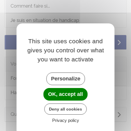
Comment faire si...
Je suis en situation de handicap
This site uses cookies and
Services en ligne et formulaires
gives you control over what
you want to activate
Voir aussi
Formation des personnes handicapées
Personalize
Handicap : allocations (AAH, AEEH) et aides
OK, accept all
Deny all cookies
Questions ? Réponses !
Privacy policy