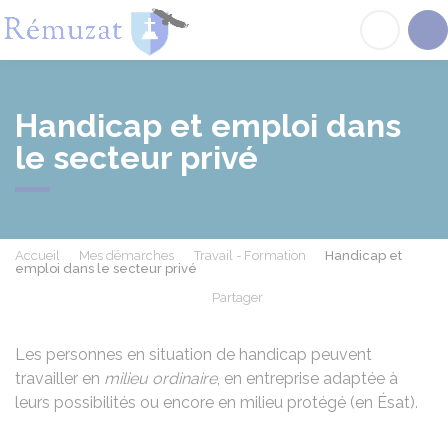
Rémuzat
Acc
Handicap et emploi dans
le secteur privé
Accueil
Mes démarches
Travail - Formation
Handicap et
emploi dans le secteur privé
Partager
Partager sur Facebook
Partager sur X - Twit
Partager sur
Par
Les personnes en situation de handicap peuvent
travailler en
milieu ordinaire
, en entreprise adaptée à
leurs possibilités ou encore en milieu protégé (en Ésat).