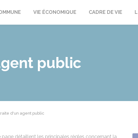
t
OMMUNE
VIE ÉCONOMIQUE
CADRE DE VIE
L
agent public
raite d'un agent public
 page détaillent les principales règles concernant la