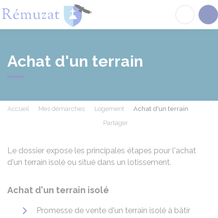
Rémuzat
Acc
Achat d'un terrain
Accueil
Mes démarches
Logement
Achat d'un terrain
Partager
Partager sur Facebook
Partager sur X - Twit
Partager sur
Par
Le dossier expose les principales étapes pour l'achat
d'un terrain isolé ou situé dans un lotissement.
Achat d'un terrain isolé
Promesse de vente d'un terrain isolé à bâtir