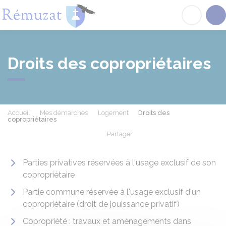
Rémuzat
Acc
Droits des copropriétaires
Accueil
Mes démarches
Logement
Droits des
copropriétaires
Partager
Partager sur Facebook
Partager sur X - Twit
Partager sur
Par
Parties privatives réservées à l'usage exclusif de son
copropriétaire
Partie commune réservée à l'usage exclusif d'un
copropriétaire (droit de jouissance privatif)
Copropriété : travaux et aménagements dans