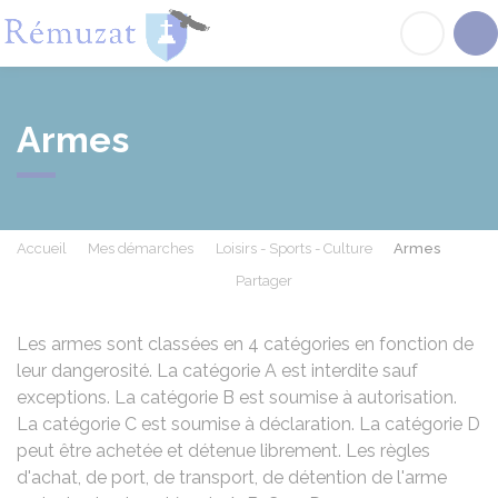
Rémuzat
Acc
Armes
Accueil
Mes démarches
Loisirs - Sports - Culture
Armes
Partager
Partager sur Facebook
Partager sur X - Twit
Partager sur
Par
Les armes sont classées en 4 catégories en fonction de
leur dangerosité. La catégorie A est interdite sauf
exceptions. La catégorie B est soumise à autorisation.
La catégorie C est soumise à déclaration. La catégorie D
peut être achetée et détenue librement. Les règles
d'achat, de port, de transport, de détention de l'arme