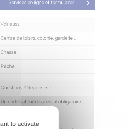
Services en ligne et formulaires
Voir aussi
Centre de loisirs, colonie, garderie ...
Chasse
Pêche
Questions ? Réponses !
Un certificat médical est-il obligatoire
pour faire du sport ?
Comment s'informer sur la
ant to activate