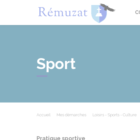
Rémuza
C
Sport
Accueil
Mes démarches
Loisirs - Sports - Culture
Pratique sportive