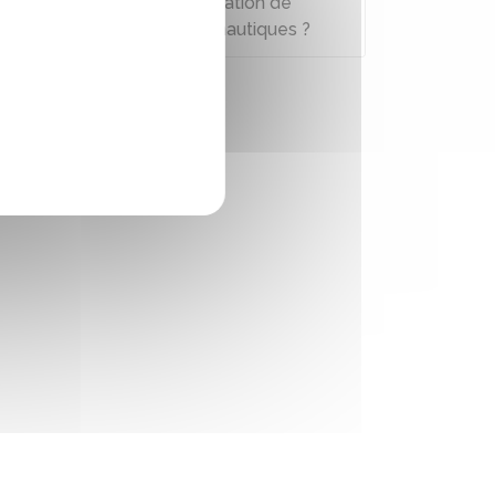
réglementation de la navigation de
plaisance, sports et loisirs nautiques ?