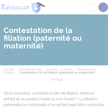
Rémuzat
Acc
Contestation de la
filiation (paternité ou
maternité)
Accueil
Mes démarches
Famille - Scolarité
Naissance et
filiation
Contestation de la filiation (paternité ou maternité)
Partager
Partager sur Facebook
Partager sur X - Twit
Partager sur
Par
Vous souhaitez contester le lien de filiation entre un
enfant et un parent (marié ou non marié) ? La filiation
paternelle ou maternelle d'un enfant peut être contestée