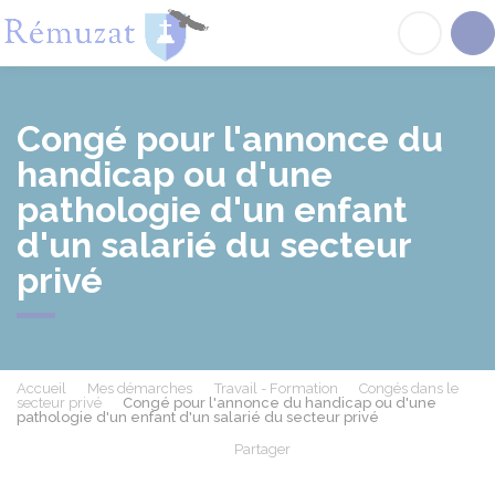
Rémuzat
Acc
Congé pour l'annonce du
handicap ou d'une
pathologie d'un enfant
d'un salarié du secteur
privé
Accueil
Mes démarches
Travail - Formation
Congés dans le
secteur privé
Congé pour l'annonce du handicap ou d'une
pathologie d'un enfant d'un salarié du secteur privé
Partager
Partager sur Facebook
Partager sur X - Twit
Partager sur
Par