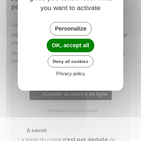
pathologie d'un enfant ?
you want to activate
La durée du congé est de
5
jours ouvrables
.
Personalize
Des
dispositions conventionnelles
peuvent prévoir
une durée plus élevée.
OK, accept all
Un simulateur permet de consulter la convention
collective en vigueur dans l'entreprise :
Deny all cookies
Privacy policy
Trouver sa convention collective
Accéder au service en ligne
Ministère chargé du travail
À savoir
La durée du congé
n'est pas déduite
du