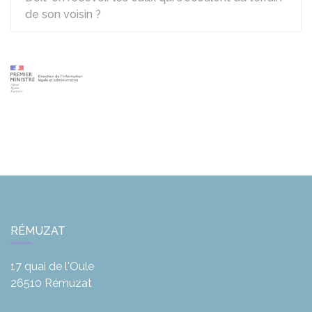
de son voisin ?
RÉMUZAT
17 quai de l'Oule
26510
Rémuzat