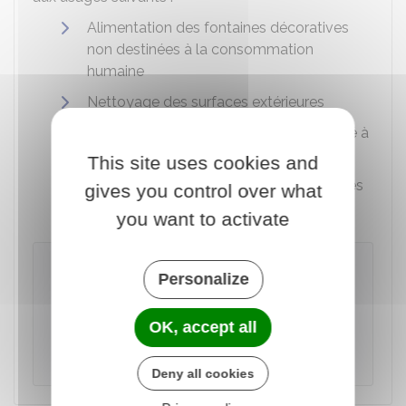
Alimentation des fontaines décoratives
non destinées à la consommation
humaine
Nettoyage des surfaces extérieures
Lavage des véhicules lorsqu'il est réalisé à
votre domicile
This site uses cookies and
Arrosage des jardins potagers et espaces
gives you control over what
verts de votre propriété.
you want to activate
Attention
Personalize
Il est
interdit de consommer l'eau de
pluie
. Vous ne devez donc pas la boire. Vous
OK, accept all
ne devez pas non plus l'utiliser pour cuisiner
ou laver la vaisselle.
Deny all cookies