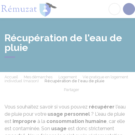
Rémuzat
Acc
Récupération de l'eau de
pluie
Accueil
Mes démarches
Logement
Vie pratique en logement
individuel (maison)
Récupération de l'eau de pluie
Partager
Partager sur Facebook
Partager sur X - Twit
Partager sur
Par
Vous souhaitez savoir si vous pouvez
récupérer
l'eau
de pluie pour votre
usage personnel
? L'eau de pluie
est
impropre
à la
consommation humaine
, car elle
est contaminée. Son
usage
est donc strictement