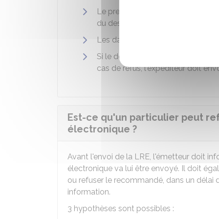
Le prestataire chargé de l'achemi
du destinataire et de celle de l'ex
Les dates d'expédition et de récept
Si le destinataire n'est pas un pro
cas de refus, l'expéditeur doit e
Est-ce qu'un particulier peut 
électronique ?
Avant l'envoi de la LRE, l'émetteur doit i
électronique va lui être envoyé. Il doit éga
ou refuser le recommandé, dans un délai d
information.
3 hypothèses sont possibles :