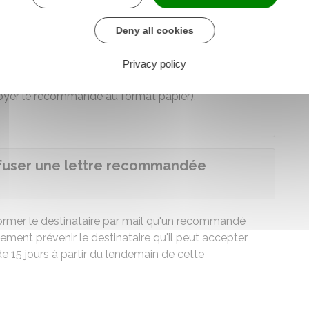
nement se porte responsable de la bonne identité
Deny all cookies
péditeur
ion de la lettre doivent être garanties et vérifiables
Privacy policy
fessionnel, son accord préalable est nécessaire (en
nvoyer le recommandé au format papier).
refuser une lettre recommandée
nformer le destinataire par mail qu'un recommandé
lement prévenir le destinataire qu'il peut accepter
e 15 jours à partir du lendemain de cette