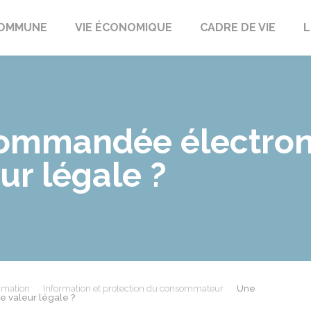
t
OMMUNE
VIE ÉCONOMIQUE
CADRE DE VIE
L
commandée électron
ur légale ?
mmation
Information et protection du consommateur
Une
e valeur légale ?