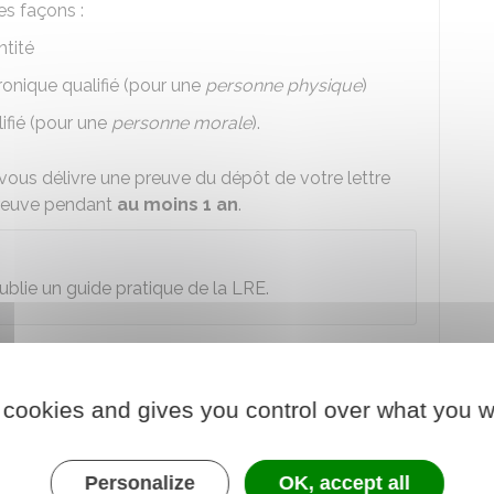
tes façons :
ntité
tronique qualifié (pour une
personne physique
)
ifié (pour une
personne morale
).
ous délivre une preuve du dépôt de votre lettre
preuve pendant
au moins 1 an
.
ublie un
guide pratique de la LRE
.
ondre une lettre recommandée
 cookies and gives you control over what you w
ement valable ?
une LRE doit remplir
Personalize
3 conditions
:
OK, accept all