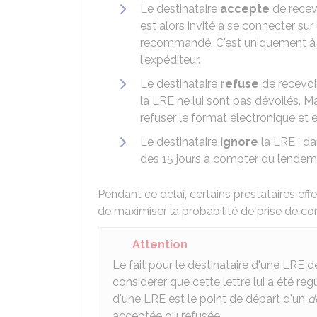
Le destinataire
accepte
de recevo
est alors invité à se connecter s
recommandé. C'est uniquement à c
l'expéditeur.
Le destinataire
refuse
de recevoir
la LRE ne lui sont pas dévoilés. M
refuser le format électronique et e
Le destinataire
ignore
la LRE : da
des 15 jours à compter du lendemai
Pendant ce délai, certains prestataires ef
de maximiser la probabilité de prise de co
Attention
Le fait pour le destinataire d'une LRE d
considérer que cette lettre lui a été ré
d'une LRE est le point de départ d'un
d
acceptée ou refusée.