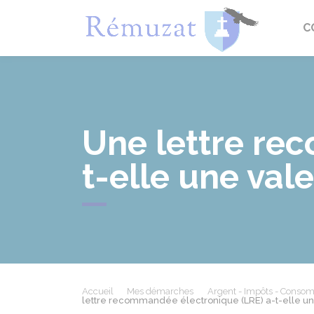
Rémuza
C
Une lettre re
t-elle une vale
Accueil
Mes démarches
Argent - Impôts - Conso
lettre recommandée électronique (LRE) a-t-elle un