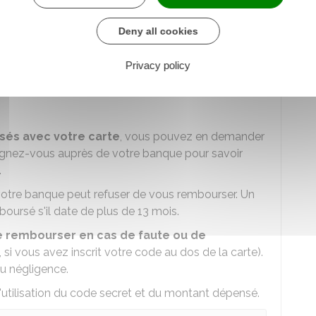
us pouvez transmettre le récépissé à votre banque
.
Deny all cookies
Privacy policy
isés avec votre carte
, vous pouvez en demander
gnez-vous auprès de votre banque pour savoir
.
otre banque peut refuser de vous rembourser. Un
oursé s'il date de plus de 13 mois.
e rembourser en cas de faute ou de
 si vous avez inscrit votre code au dos de la carte).
ou négligence.
tilisation du code secret et du montant dépensé.