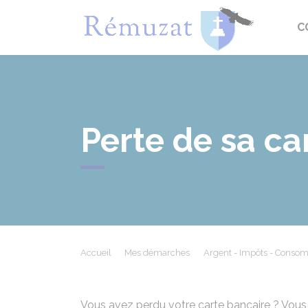
Rémuza
C
Perte de sa ca
Accueil
Mes démarches
Argent - Impôts - Conso
Vous avez perdu votre carte bancaire ? Vo