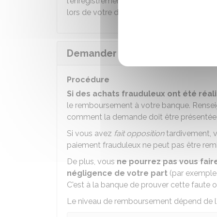
l'enregistrement de votre déclaration. Vo
lors de votre demande de remboursement
Demander le remboursement
Procédure
Si des achats frauduleux ont été réal
le remboursement à votre banque. Rensei
comment la demande doit être présentée
Si vous avez
fait opposition
tardivement, v
paiement frauduleux ne peut pas être remb
De plus, vous
ne pourrez pas vous fair
négligence de votre part
(par exemple,
C'est à la banque de prouver cette faute 
Le niveau de remboursement dépend de l'u