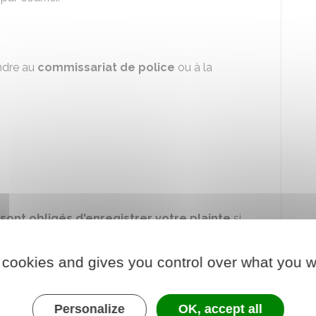
ndre au
commissariat de police
ou à la
sont obligés d'enregistrer votre plainte
si
cide de la suite à donner à la plainte (enquête,
 cookies and gives you control over what you w
issé, c'est-à-dire un document attestant de
Personalize
OK, accept all