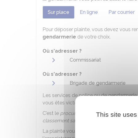
Sur place
En ligne
Par courrier
Pour déposer plainte, vous devez vous re
gendarmerie
de votre choix.
Où s'adresser ?
Commissariat
Où s'adresser ?
Brigade de gendarmerie
Les services de police ou de gendarmerie
vous êtes victime d'une
infraction
.
C'est le
procureur de la République
qui dé
This site uses
classement sans suite
...).
La plainte vous permet d'obtenir un récép