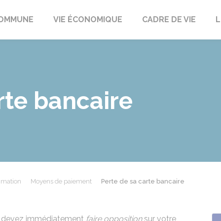
t
OMMUNE
VIE ÉCONOMIQUE
CADRE DE VIE
L
rte bancaire
mmation
Moyens de paiement
Perte de sa carte bancaire
us devez immédiatement
faire opposition
sur votre