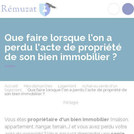
Rémuzat
Acc
Que faire lorsque l'on a
perdu l'acte de propriété
de son bien immobilier ?
Accueil
Mes démarches
Logement
Achat ou vente d'un
logement
Que faire lorsque l'on a perdu l'acte de propriété de
son bien immobilier ?
Partager
Partager sur Facebook
Partager sur X - Twit
Partager sur
Par
Vous êtes
propriétaire d'un bien immobilier
(maison,
appartement, hangar, terrain...) et vous avez perdu votre
acte de propriété
? Vous pouvez demander une
copie